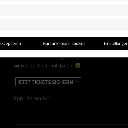
das ich am 16.11.24 exklusiv für dich
und die 
im Raum Berlin/Potsdam geben werde. Wir wer
Erreichte feiern, und du kannst mir und dem neue
schauen“.
akzeptieren
Nur funktionale Cookies
Einstellunge
Das Lied heißt übrigens „Sekunden“. Wenn du hel
Album dazu zu ermöglichen, dann mach mit beim
werde auch ein Teil davon.
JETZT TICKETS SICHERN
Foto: Samia Beer