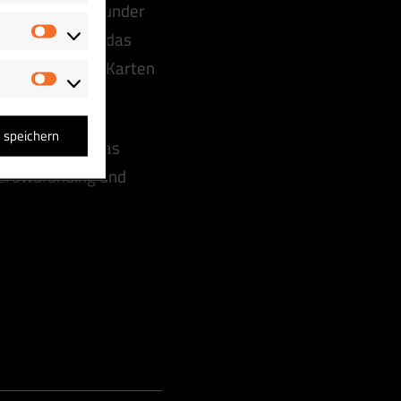
anderen Crowdfunder
den gemeinsam das
Statistiken
n Album „in die Karten
Marketing
n speichern
fen möchtest, das
 Crowdfunding und