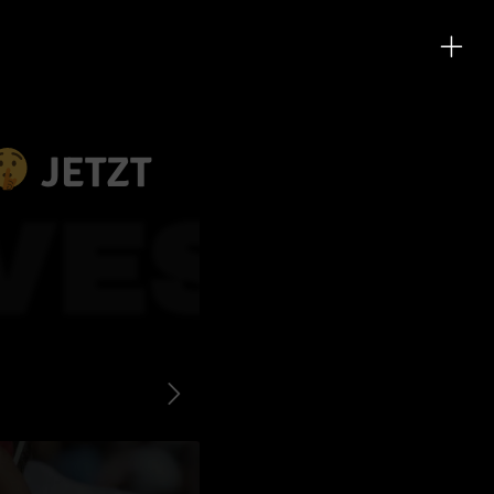
JETZT
VES KO
Next