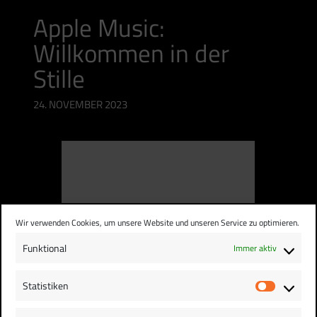
Apple Music:
Willkommen in der
Stille
24. NOVEMBER 2023
Wir verwenden Cookies, um unsere Website und unseren Service zu optimieren.
Funktional
Immer aktiv
Statistiken
Statist