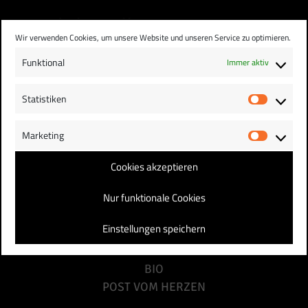
Tidal: Hallo
Wir verwenden Cookies, um unsere Website und unseren Service zu optimieren.
Veränderung
Funktional
Immer aktiv
10. AUGUST 2023
Statistiken
Statist
https://tidal.com/browse/track/299180798
Marketing
Market
Cookies akzeptieren
Nur funktionale Cookies
Einstellungen speichern
EPK
BOOKING
BIO
POST VOM HERZEN