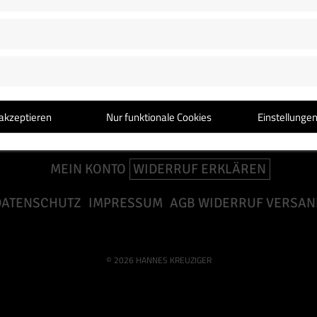
akzeptieren
Nur funktionale Cookies
Einstellunge
EPK
BOOKING
BIO
POST VOM HERZEN
MEIN KONTO
WIDERRUF ERKLÄREN
DATENSCHUTZ
IMPRESSUM
AGB WIDERRUF VERSAN
© 2026 HANNES KREUZIGER