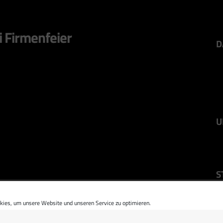
i Firmenfeier
D
U
S
ies, um unsere Website und unseren Service zu optimieren.