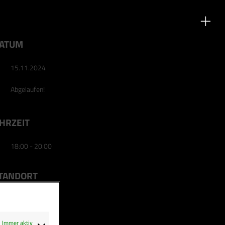
ATUM
15.11.2024
Abgelaufen!
HRZEIT
18:00 - 20:00
TANDORT
Schwielowsee
Schwielowsee
Immer aktiv