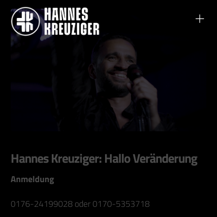
Hannes Kreuziger: Hallo Veränderung
Anmeldung
0176-24199028 oder 0170-5353718