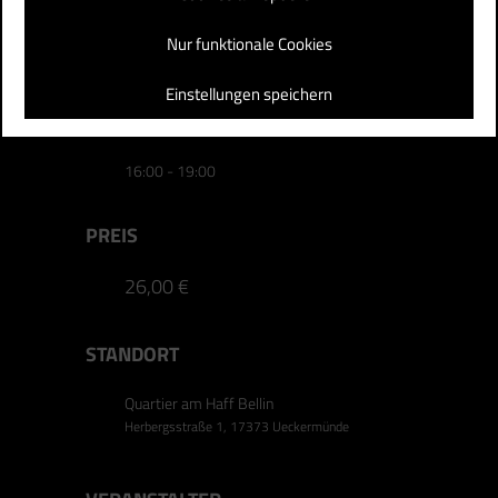
26.08.2023
Nur funktionale Cookies
Abgelaufen!
Einstellungen speichern
UHRZEIT
16:00 - 19:00
PREIS
26,00 €
STANDORT
Quartier am Haff Bellin
Herbergsstraße 1, 17373 Ueckermünde