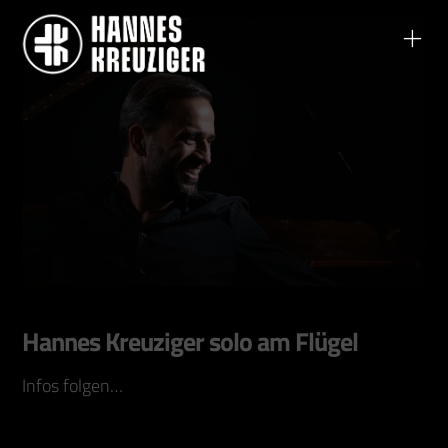
Hannes Kreuziger solo am Flügel
Infos folgen…