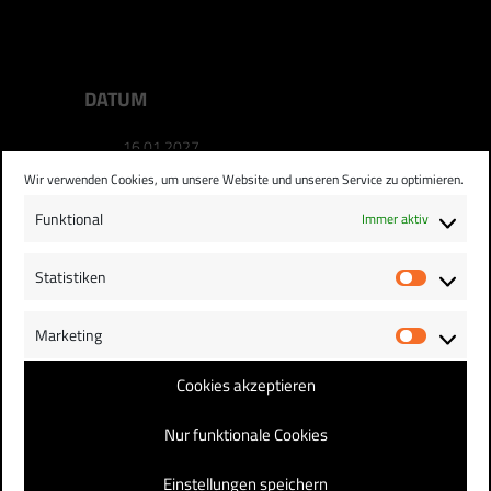
DATUM
16.01.2027
Wir verwenden Cookies, um unsere Website und unseren Service zu optimieren.
UHRZEIT
Funktional
Immer aktiv
19:00 - 21:00
Statistiken
Statist
STANDORT
Marketing
Market
Ueckermünde
Cookies akzeptieren
Nur funktionale Cookies
Einstellungen speichern