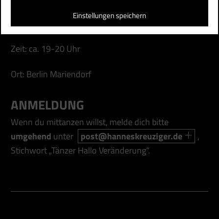
Einstellungen speichern
Probe-Termin: ein oder zwei Abende 5., 6. oder 8.9.
Zeit: ca. 19-20 Uhr
Ort: Berlin Mariendorf
ANMELDUNG
Wenn du mittanzen willst, melde dich bitte
umgehend
unter
post@hanneskreuziger.de
,
Stichwort „Tänzer Hallo Veränderung“.