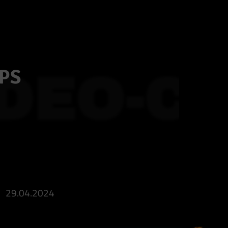
IPS
DEO-CL
29.04.2024