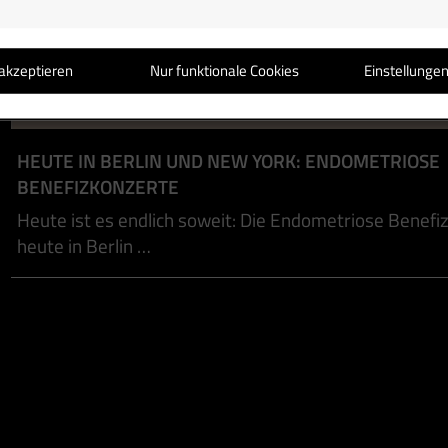
akzeptieren
Nur funktionale Cookies
Einstellunge
HEUTE IN BERLIN UND NEW YORK: ENDOMETRIOSE
BENEFIZKONZERTE
Heute ist es endlich soweit: Die Endometriose Benefi
heute in Berlin …