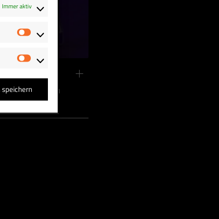
Immer aktiv
Statistiken
Marketing
IN
undsängerinnen
n speichern
end …