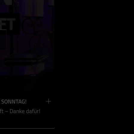
R SONNTAG!
ft – Danke dafür!