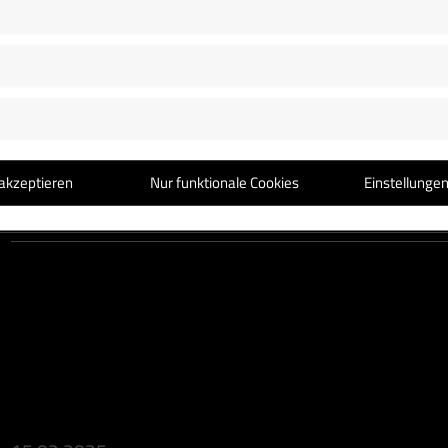
INTIME SALONKONZERTE ZUM FRAUENTAG IN BERL
Seid dabei, wenn ich gemeinsam mit meinen Backgro
akzeptieren
Nur funktionale Cookies
Einstellunge
meine schönsten Songs am Klavier präsentiere. Pass