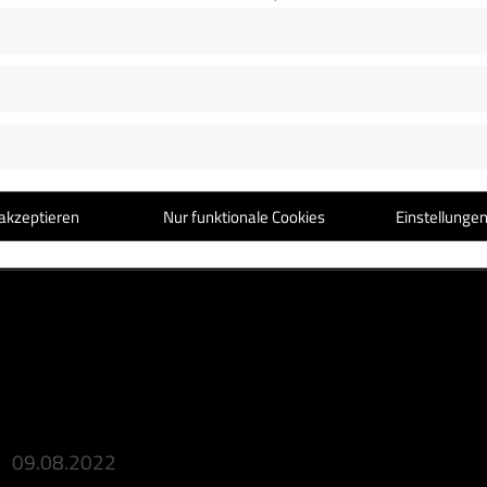
NEUE SINGLE AB 25.08.23: DAS FEHLENDE ELEMEN
Am 25.08. erscheint meine neue Single „Das fehlende
Video dazu …
akzeptieren
Nur funktionale Cookies
Einstellunge
09.08.2022