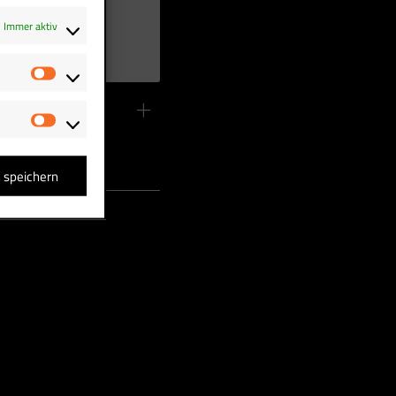
Immer aktiv
Statistiken
T
Marketing
 Element“. Das
n speichern