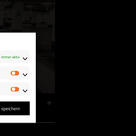
Immer aktiv
Statistiken
Marketing
n speichern
i“ kommt raus! …