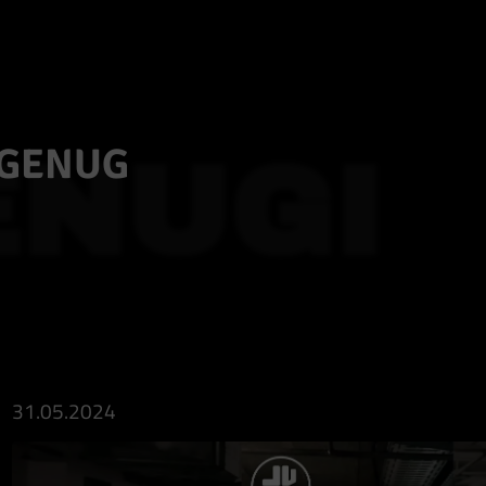
TGENUG
ENUGI
31.05.2024