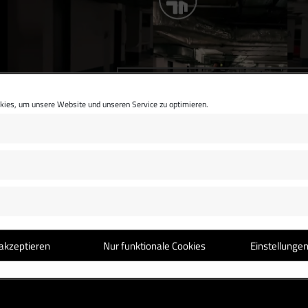
Klicke hier, um Marketing-Cookies zu
akzeptieren und diesen Inhalt zu aktivieren
ies, um unsere Website und unseren Service zu optimieren.
NOCH EINE WOCHE BIS DIE SINGLE RAUSKOMMT
akzeptieren
Nur funktionale Cookies
Einstellunge
Heute in einer Woche ist es soweit: „Vorbei ist vorbe