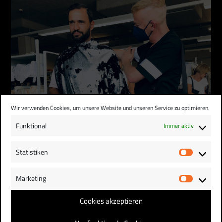
Wir verwenden Cookies, um unsere Website und unseren Service zu optimieren.
Funktional
Immer aktiv
AUF DEN LEIB GESCHNEIDERT
Statistiken
Statist
Des Kaisers neue Kleider – so fühlte ich mich
heute ein bisschen. …
Marketing
Market
Cookies akzeptieren