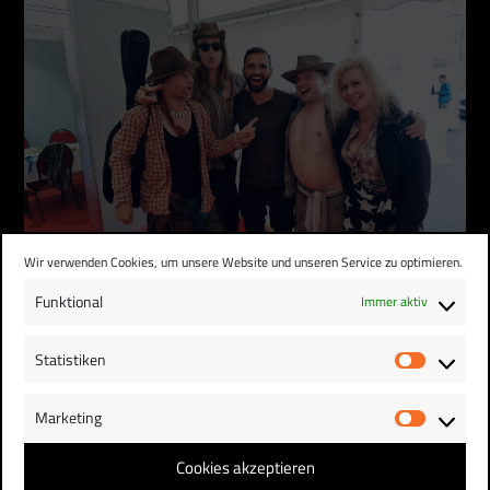
Wir verwenden Cookies, um unsere Website und unseren Service zu optimieren.
Funktional
Immer aktiv
UNUNTANZBAR: REDNEX UND HANNES
Statistiken
KREUZIGER
Statist
Euer „Cotton Eye Joe“ ist einfach ununtanzbar:
Marketing
Rednex. Hab mich sehr gefreut …
Market
Cookies akzeptieren